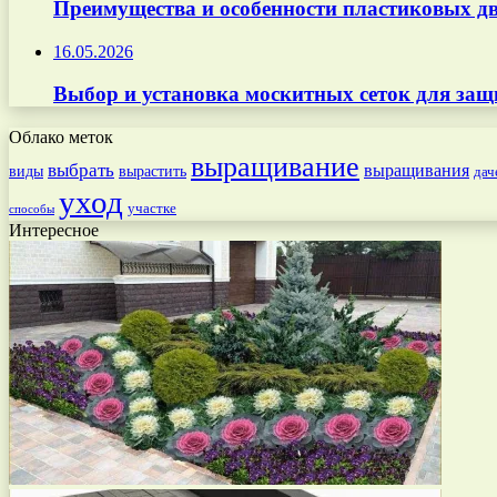
Преимущества и особенности пластиковых дв
16.05.2026
Выбор и установка москитных сеток для защ
Облако меток
выращивание
выбрать
выращивания
вырастить
виды
дач
уход
участке
способы
Интересное