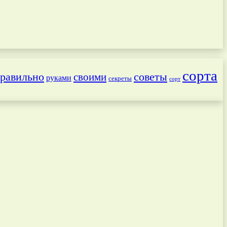
сорта
равильно
советы
своими
руками
секреты
сорт