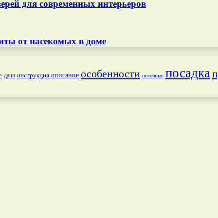
ерей для современных интерьеров
иты от насекомых в доме
посадка
особенности
п
е
инструкция
описание
дачи
полезные