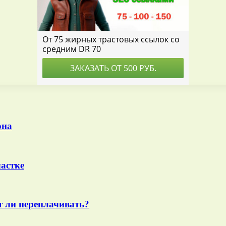
она
астке
т ли переплачивать?