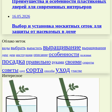
Преимущества и особенности пластиковых
дверей для современных интерьеров
16.05.2026
Выбор и установка москитных сеток для
защиты от насекомых в доме
Облако меток
выращивание
выбрать
выращивания
вырастить
виды
особенности
даче
инструкция
описание
дачи
полезные
посадка
правильно
своими
руками
секреты
сорта
уход
советы
участке
способы
сорт
Интересное