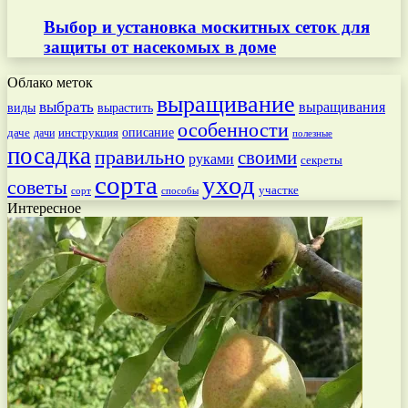
Выбор и установка москитных сеток для
защиты от насекомых в доме
Облако меток
выращивание
выбрать
выращивания
вырастить
виды
особенности
даче
инструкция
описание
дачи
полезные
посадка
правильно
своими
руками
секреты
сорта
уход
советы
участке
способы
сорт
Интересное