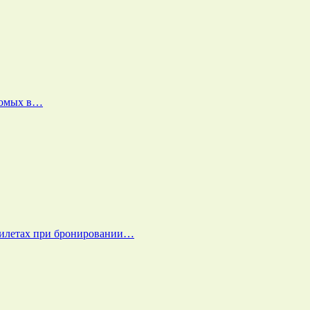
екомых в…
билетах при бронировании…