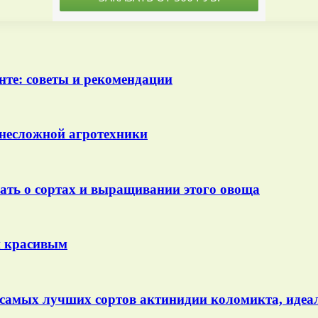
нте: советы и рекомендации
 несложной агротехники
знать о сортах и выращивании этого овоща
и красивым
 самых лучших сортов актинидии коломикта, идеа