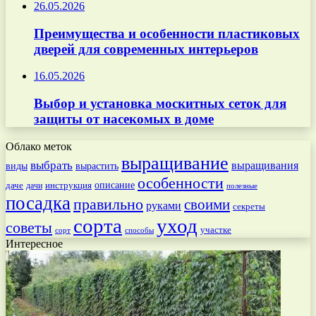
26.05.2026
Преимущества и особенности пластиковых
дверей для современных интерьеров
16.05.2026
Выбор и установка москитных сеток для
защиты от насекомых в доме
Облако меток
выращивание
выбрать
выращивания
вырастить
виды
особенности
даче
инструкция
описание
дачи
полезные
посадка
правильно
своими
руками
секреты
сорта
уход
советы
участке
способы
сорт
Интересное