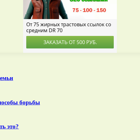
семьи
способы борьбы
ть это?