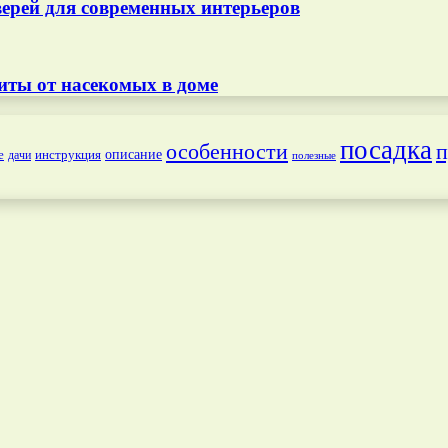
ерей для современных интерьеров
иты от насекомых в доме
посадка
особенности
п
е
инструкция
описание
дачи
полезные