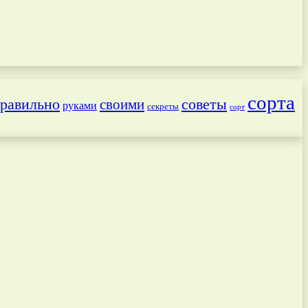
сорта
равильно
советы
своими
руками
секреты
сорт