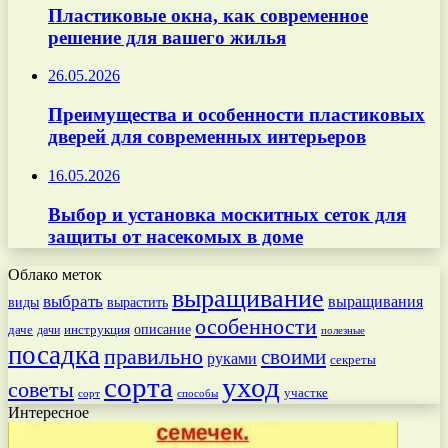
Пластиковые окна, как современное
решение для вашего жилья
26.05.2026
Преимущества и особенности пластиковых
дверей для современных интерьеров
16.05.2026
Выбор и установка москитных сеток для
защиты от насекомых в доме
Облако меток
выращивание
выбрать
выращивания
вырастить
виды
особенности
даче
инструкция
описание
дачи
полезные
посадка
правильно
своими
руками
секреты
сорта
уход
советы
участке
способы
сорт
Интересное