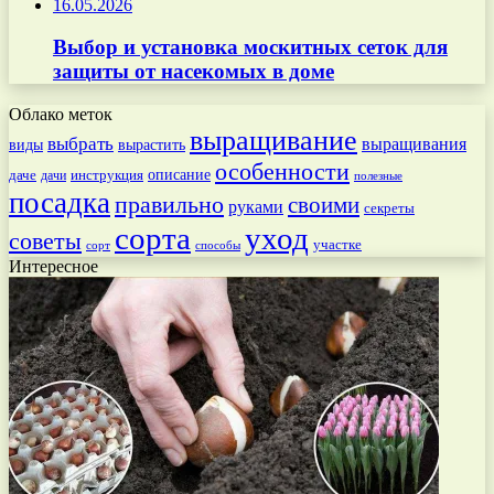
16.05.2026
Выбор и установка москитных сеток для
защиты от насекомых в доме
Облако меток
выращивание
выбрать
выращивания
вырастить
виды
особенности
даче
инструкция
описание
дачи
полезные
посадка
правильно
своими
руками
секреты
сорта
уход
советы
участке
способы
сорт
Интересное