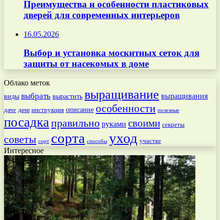
Преимущества и особенности пластиковых
дверей для современных интерьеров
16.05.2026
Выбор и установка москитных сеток для
защиты от насекомых в доме
Облако меток
выращивание
выбрать
выращивания
вырастить
виды
особенности
даче
инструкция
описание
дачи
полезные
посадка
правильно
своими
руками
секреты
сорта
уход
советы
участке
способы
сорт
Интересное