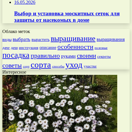
16.05.2026
Выбор и установка москитных сеток для
защиты от насекомых в доме
Облако меток
выращивание
выбрать
выращивания
вырастить
виды
особенности
даче
инструкция
описание
дачи
полезные
посадка
правильно
своими
руками
секреты
сорта
уход
советы
участке
способы
сорт
Интересное