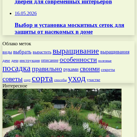
дверей для современных интерьеров
16.05.2026
Выбор и установка москитных сеток для
защиты от насекомых в доме
Облако меток
выращивание
выбрать
выращивания
вырастить
виды
особенности
даче
инструкция
описание
дачи
полезные
посадка
правильно
своими
руками
секреты
сорта
уход
советы
участке
способы
сорт
Интересное