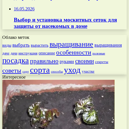
16.05.2026
Выбор и установка москитных сеток для
защиты от насекомых в доме
Облако меток
выращивание
выбрать
выращивания
вырастить
виды
особенности
даче
инструкция
описание
дачи
полезные
посадка
правильно
своими
руками
секреты
сорта
уход
советы
участке
способы
сорт
Интересное