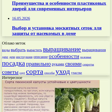
Преимущества и особенности пластиковых
дверей для современных интерьеров
16.05.2026
Выбор и установка москитных сеток для
защиты от насекомых в доме
Облако меток
выращивание
выбрать
выращивания
вырастить
виды
особенности
даче
инструкция
описание
дачи
полезные
посадка
правильно
своими
руками
секреты
сорта
уход
советы
участке
способы
сорт
Интересное