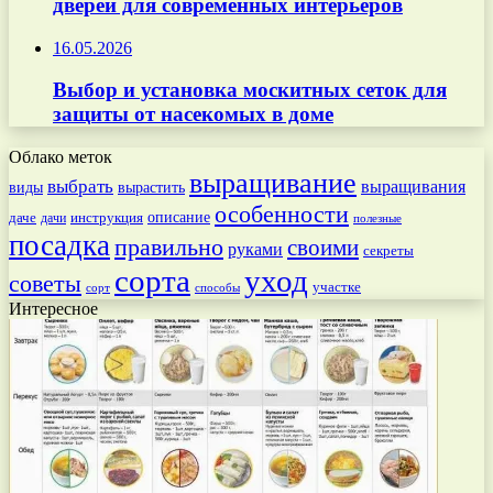
дверей для современных интерьеров
16.05.2026
Выбор и установка москитных сеток для
защиты от насекомых в доме
Облако меток
выращивание
выбрать
выращивания
вырастить
виды
особенности
даче
инструкция
описание
дачи
полезные
посадка
правильно
своими
руками
секреты
сорта
уход
советы
участке
способы
сорт
Интересное