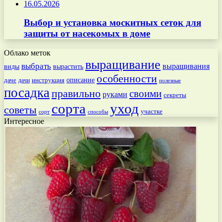
16.05.2026
Выбор и установка москитных сеток для
защиты от насекомых в доме
Облако меток
выращивание
выбрать
выращивания
вырастить
виды
особенности
даче
инструкция
описание
дачи
полезные
посадка
правильно
своими
руками
секреты
сорта
уход
советы
участке
способы
сорт
Интересное