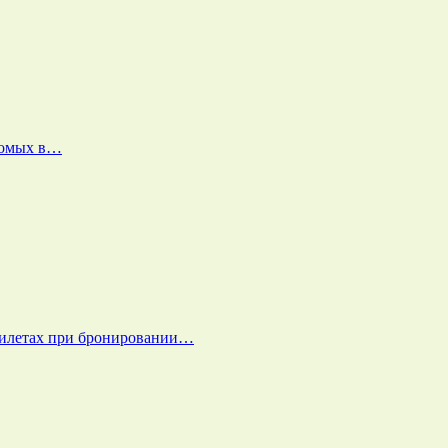
екомых в…
билетах при бронировании…