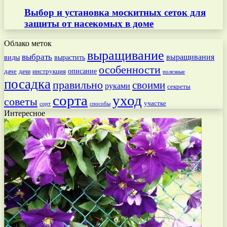
Выбор и установка москитных сеток для
защиты от насекомых в доме
Облако меток
выращивание
выбрать
выращивания
вырастить
виды
особенности
даче
инструкция
описание
дачи
полезные
посадка
правильно
своими
руками
секреты
сорта
уход
советы
участке
способы
сорт
Интересное