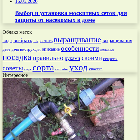
16.05.2026
Выбор и установка москитных сеток для
защиты от насекомых в доме
Облако меток
выращивание
выбрать
выращивания
вырастить
виды
особенности
даче
инструкция
описание
дачи
полезные
посадка
правильно
своими
руками
секреты
сорта
уход
советы
участке
способы
сорт
Интересное