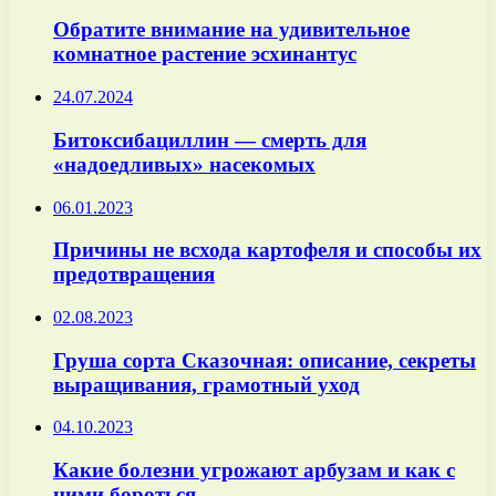
Обратите внимание на удивительное
комнатное растение эсхинантус
24.07.2024
Битоксибациллин — смерть для
«надоедливых» насекомых
06.01.2023
Причины не всхода картофеля и способы их
предотвращения
02.08.2023
Груша сорта Сказочная: описание, секреты
выращивания, грамотный уход
04.10.2023
Какие болезни угрожают арбузам и как с
ними бороться