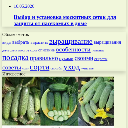
16.05.2026
Выбор и установка москитных сеток для
защиты от насекомых в доме
Облако меток
выращивание
выбрать
выращивания
вырастить
виды
особенности
даче
инструкция
описание
дачи
полезные
посадка
правильно
своими
руками
секреты
сорта
уход
советы
участке
способы
сорт
Интересное