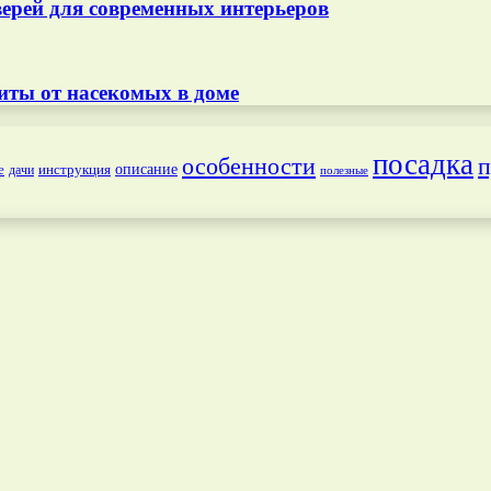
ерей для современных интерьеров
иты от насекомых в доме
посадка
особенности
п
е
инструкция
описание
дачи
полезные