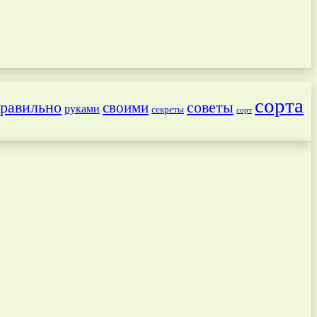
сорта
равильно
советы
своими
руками
секреты
сорт