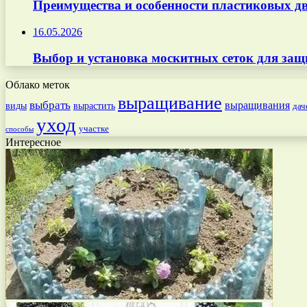
Преимущества и особенности пластиковых дв
16.05.2026
Выбор и установка москитных сеток для защ
Облако меток
выращивание
выбрать
выращивания
вырастить
виды
дач
уход
участке
способы
Интересное