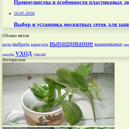
Преимущества и особенности пластиковых дв
16.05.2026
Выбор и установка москитных сеток для защ
Облако меток
выращивание
выбрать
выращивания
вырастить
виды
дач
уход
участке
способы
Интересное