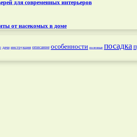
ерей для современных интерьеров
иты от насекомых в доме
посадка
особенности
п
е
инструкция
описание
дачи
полезные