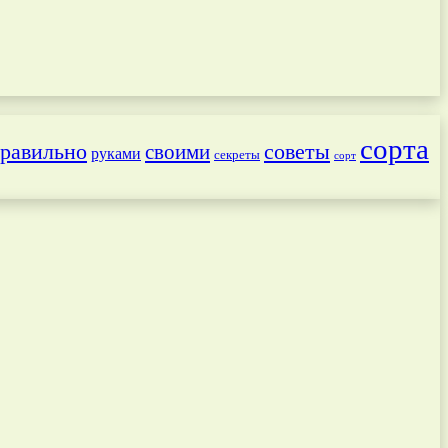
сорта
равильно
советы
своими
руками
секреты
сорт