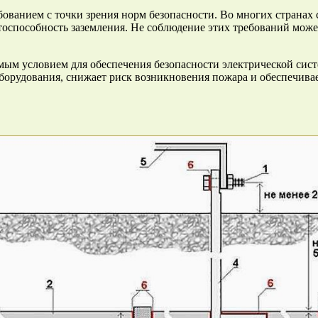
бованием с точки зрения норм безопасности. Во многих странах
тоспособность заземления. Не соблюдение этих требований мож
димым условием для обеспечения безопасности электрической с
орудования, снижает риск возникновения пожара и обеспечивае