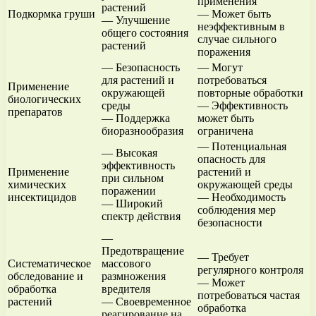
применения
растений
Подкормка груши
— Может быть
— Улучшение
неэффективным в
общего состояния
случае сильного
растений
поражения
— Безопасность
— Могут
для растений и
потребоваться
Применение
окружающей
повторные обработки
биологических
среды
— Эффективность
препаратов
— Поддержка
может быть
биоразнообразия
ограничена
— Потенциальная
— Высокая
опасность для
эффективность
Применение
растений и
при сильном
химических
окружающей среды
поражении
инсектицидов
— Необходимость
— Широкий
соблюдения мер
спектр действия
безопасности
—
Предотвращение
— Требует
Систематическое
массового
регулярного контроля
обследование и
размножения
— Может
обработка
вредителя
потребоваться частая
растений
— Своевременное
обработка
реагирование на