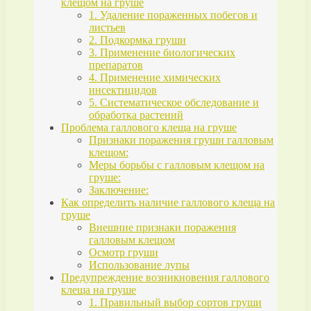
клещом на груше
1. Удаление пораженных побегов и
листьев
2. Подкормка груши
3. Применение биологических
препаратов
4. Применение химических
инсектицидов
5. Систематическое обследование и
обработка растений
Проблема галлового клеща на груше
Признаки поражения груши галловым
клещом:
Меры борьбы с галловым клещом на
груше:
Заключение:
Как определить наличие галлового клеща на
груше
Внешние признаки поражения
галловым клещом
Осмотр груши
Использование лупы
Предупреждение возникновения галлового
клеща на груше
1. Правильный выбор сортов груши