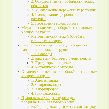
2. Осуществление профилактических
обработок
3. Уничтожение пораженных растений
4. Поддержание здорового состояния
растений
5. Проведение мониторинга
Механические методы борьбы с галловым
клещом на груше
Методы механической борьбы с
галловым клещом:
Биологические препараты для борьбы с
галловым клещом на груше
1. Нематоды
2. Бактерии Бациллус турингиензис
3. Предаторы и паразиты
4. Механические методы
Химические средства для борьбы с галловым
клещом на груше
1. Ацетамиприд
2. Спиродиклофен
3. Хлорпирофос
4. Имидаклоприд
Правильный уход за грушей для
профилактики галлового клеща
Выбор подходящего места для посадки