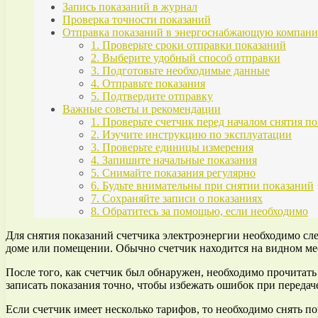
Запись показаний в журнал
Проверка точности показаний
Отправка показаний в энергоснабжающую компан
1. Проверьте сроки отправки показаний
2. Выберите удобный способ отправки
3. Подготовьте необходимые данные
4. Отправьте показания
5. Подтвердите отправку
Важные советы и рекомендации
1. Проверьте счетчик перед началом снятия п
2. Изучите инструкцию по эксплуатации
3. Проверьте единицы измерения
4. Запишите начальные показания
5. Снимайте показания регулярно
6. Будьте внимательны при снятии показаний
7. Сохраняйте записи о показаниях
8. Обратитесь за помощью, если необходимо
Для снятия показаний счетчика электроэнергии необходимо сле
доме или помещении. Обычно счетчик находится на видном мес
После того, как счетчик был обнаружен, необходимо прочитат
записать показания точно, чтобы избежать ошибок при переда
Если счетчик имеет несколько тарифов, то необходимо снять п